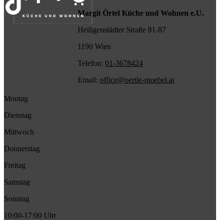
Margit Örtel Küche und Wohnen e.U.
Heiligenstädter Straße 81-87
1190 Wien
Telefon:
01-3678424
Email:
office@oertle-moebel.at
Montag
Dienstag
Mittwoch
Donnerstag
Freitag
Samstag
Sonntag
10:00-17:00 Uhr